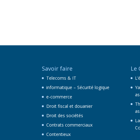
Savoir faire
Le 
Telecoms & IT
L’
informatique – Sécurité logique
Ya
as
e-commerce
Th
Droit fiscal et douanier
as
Droit des sociétés
La
Contrats commerciaux
Co
Contentieux