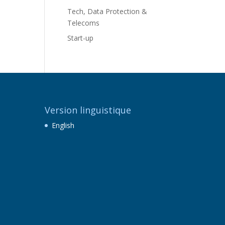
Tech, Data Protection &
Telecoms
Start-up
Version linguistique
English