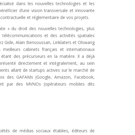
cialisé dans les nouvelles technologies et les
énéficier d’une vision transversale et innovante
, contractuelle et réglementaire de vos projets.
te » du droit des nouvelles technologies, plus
s télécommunications et des activités spatiales
hez Gide, Alain Bensoussan, Linklaters et Olswang
meilleurs cabinets français et internationaux
étant des précurseurs en la matière. Il a déjà
présenté directement et intégralement, au sein
lients allant de startups actives sur le marché de
 trois des GAFAMs (Google, Amazon, Facebook,
ant par des MVNOs (opérateurs mobiles dits
iétés de médias sociaux établies, éditeurs de