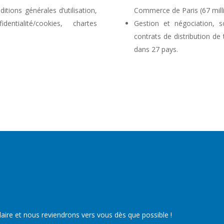
itions générales d’utilisation,
Commerce de Paris (67 mill
entialité/cookies, chartes
Gestion et négociation, so
contrats de distribution de
dans 27 pays.
aire et nous reviendrons vers vous dès que possible !