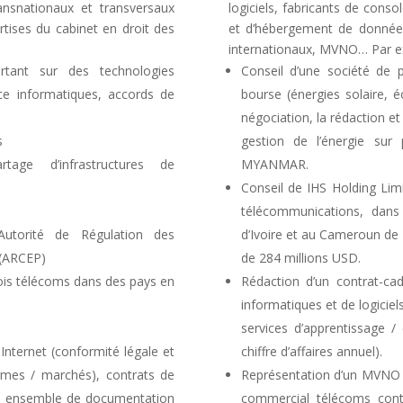
ansnationaux et transversaux
logiciels, fabricants de conso
rtises du cabinet en droit des
et d’hébergement de donnée
internationaux, MVNO… Par e
rtant sur des technologies
Conseil d’une société de 
nce informatiques, accords de
bourse (énergies solaire, é
négociation, la rédaction et
s
gestion de l’énergie sur
tage d’infrastructures de
MYANMAR.
Conseil de IHS Holding Limi
télécommunications, dans 
Autorité de Régulation des
d’Ivoire et au Cameroun de
 (ARCEP)
de 284 millions USD.
ois télécoms dans des pays en
Rédaction d’un contrat-ca
informatiques et de logiciel
services d’apprentissage /
 Internet (conformité légale et
chiffre d’affaires annuel).
rmes / marchés), contrats de
Représentation d’un MVNO d
, ensemble de documentation
commercial télécoms cont