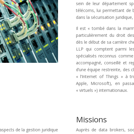
sein de leur département spé
télécoms, lui permettant de b
dans la sécurisation juridique
Il est « tombé dans la marmi
particulièrement du droit de
dès le début de sa carrière c
LLP qui comptent parmi les 
spécialisés reconnus comme 
accompagné, conseillé et re
d’une équipe restreinte, des c
« l’Internet of Things » à
Apple, Microsoft), en pass
« virtuels ») internationaux.
Missions
pects de la gestion juridique
Auprès de data brokers, soc