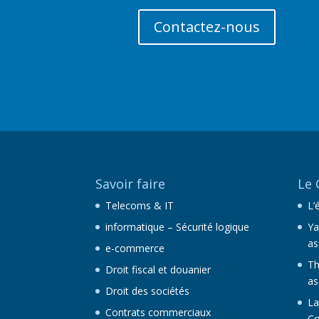
Contactez-nous
Savoir faire
Le 
Telecoms & IT
L’
informatique – Sécurité logique
Ya
as
e-commerce
Th
Droit fiscal et douanier
as
Droit des sociétés
La
Contrats commerciaux
Co